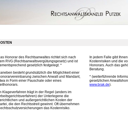
KOSTEN
as Honorar des Rechtsanwaltes richtet sich nach
In jedem Falle gibt Ihnen
em RVG (Rechtsanwaltsvergütungsgesetz) und ist
Kostenrisiken und die v
ementsprechend gesetzlich festgelegt. *
Honorars. Auch das geh
Beratung.
aneben besteht grundsätzlich die Möglichkeit einer
onorarvereinbarung zwischen Anwalt und Mandant,
* (weiterführende Infor
twa in Form einer Pauschale oder eines
gesetzlichen Anwaltshono
eithonorars.
www.brak.de
).
m Klageverfahren trägt in der Regel (anders im
rbeitsgerichtsverfahren) der Unterlegene die
erichtlichen und außergerichtlichen Kosten der
artei, die den Rechtsstreit gewinnt. Oft übernehmen
echtsschutzversicherungen das Kostenrisiko.