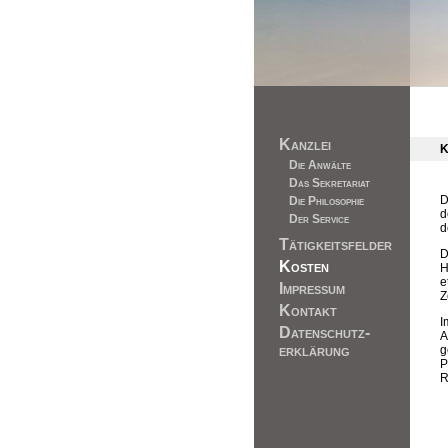
Kanzlei
Die Anwälte
Das Sekretariat
D
Die Philosophie
d
Der Service
d
Tätigkeitsfelder
D
Kosten
H
e
Impressum
Z
Kontakt
I
Datenschutz-
A
erklärung
g
P
R