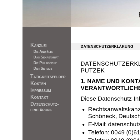
Kanzlei
DATENSCHUTZERKLÄRUNG
Die Anwälte
Das Sekretariat
DATENSCHUTZERKL
Die Philosophie
Der Service
PUTZEK
Tätigkeitsfelder
1. NAME UND KONT
Kosten
VERANTWORTLICH
Impressum
Kontakt
Diese Datenschutz-Info
Datenschutz-
Rechtsanwaltskanzl
erklärung
Schöneck, Deutschl
E-Mail: datenschu
Telefon: 0049 (0)6