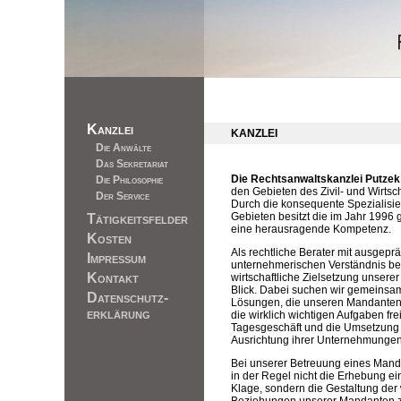
Kanzlei
KANZLEI
Die Anwälte
Das Sekretariat
Die Rechtsanwaltskanzlei Putzek
Die Philosophie
den Gebieten des Zivil- und Wirtscha
Der Service
Durch die konsequente Spezialisie
Gebieten besitzt die im Jahr 1996
Tätigkeitsfelder
eine herausragende Kompetenz.
Kosten
Als rechtliche Berater mit ausgepr
Impressum
unternehmerischen Verständnis beh
Kontakt
wirtschaftliche Zielsetzung unser
Blick. Dabei suchen wir gemeinsa
Datenschutz-
Lösungen, die unseren Mandanten
erklärung
die wirklich wichtigen Aufgaben fre
Tagesgeschäft und die Umsetzung 
Ausrichtung ihrer Unternehmungen
Bei unserer Betreuung eines Mand
in der Regel nicht die Erhebung ei
Klage, sondern die Gestaltung der 